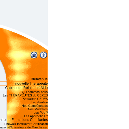
Bienvenue
nouvelle Thérapeute
Cabinet de Relation d' Aide
Qui sommes-nous
Les THERAPEUTES du CERES
Actualités CERES
Localisation
Nos Compétences
Nos Modalités
Les Psy ?
Les Approches ?
tre de Formations Certifiantes
Firewalk Instructor Certification
ation d'Animateurs de Marche sur