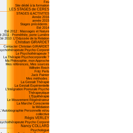
Feu
Site dédié à la formation
LES STAGES de CERES
STAGES & ACTIVITES
Année 2016
année 2015
Stages précédents :
Eté 2014
Eté 2012 : Massages et Nature
é 2011 : Prométhée, porte Lumière
Eté 2010 :L'Odyssée de la Relation
Christian GIRARDET
Contacter Christian GIRARDET
sychothérapeute Psycho-Corporel
Le Psychothérapeute ?
La Thérapie Psychocorporelle ?
Ma Philosophie, mon Approche
Mes références, Mes sources
Wilhelm Reich
Fritz Perls
Jack Painter
Mes méthodes :
La Gestalt Thérapie
La Gestalt Expérientielle
L'Intégration Posturale Psycho
Thérapeutique
L'Equithérapie
Le Mouvement Régénérateur
La Marche Consciente
la Médiation
L' Autobiographie Personnelle et/ou
collective
Régis VERLEY
sychothérapeute Psycho Corporel
Nancy COLLARD
Psychologue